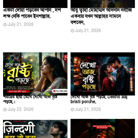
একটা দোয়া পড়বেন আপনি , দশ
আবু ত্বাহা মোহাম্মদ আদনান নবীজি
লক্ষ নেকি পাবেন ইনশাল্লাহ.
একবার যখন আল্লাহর সামনে
বলবেন,
July 21, 2026
July 21, 2026
শরতের ছায়া মেখে দেখো আজ বৃষ্টি
দেখো আজ বৃষ্টি পড়ছে, Dekho aaj
পড়ছে,।
bristi porche,
July 22, 2026
July 21, 2026