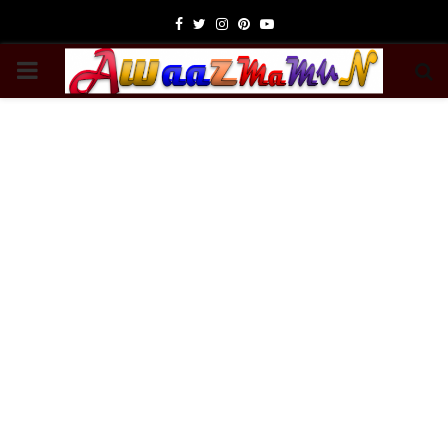
Facebook
Twitter
Instagram
Pinterest
Youtube
PRIMARY
MENU