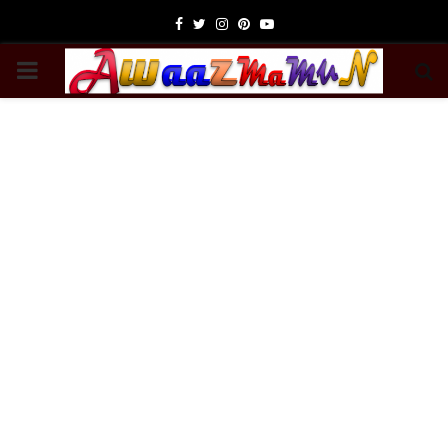
Facebook
Twitter
Instagram
Pinterest
Youtube
PRIMARY
MENU