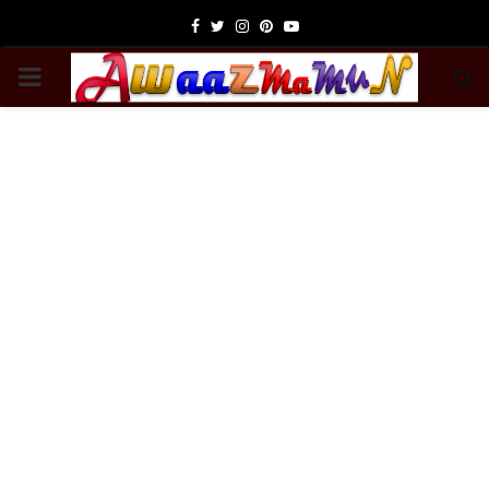
Facebook
Twitter
Instagram
Pinterest
Youtube
PRIMARY
MENU