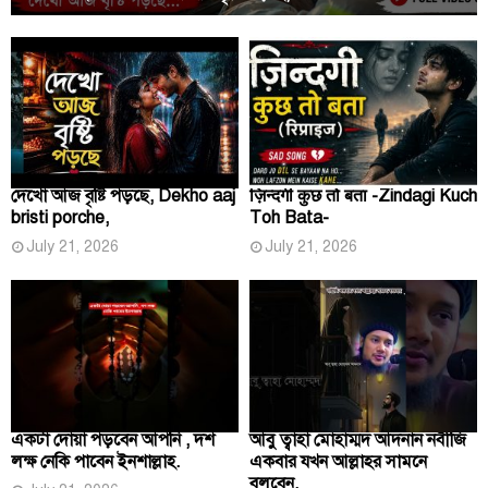
দেখো আজ বৃষ্টি পড়ছে, Dekho aaj
ज़िन्दगी कुछ तो बता -Zindagi Kuch
bristi porche,
Toh Bata-
July 21, 2026
July 21, 2026
একটা দোয়া পড়বেন আপনি , দশ
আবু ত্বাহা মোহাম্মদ আদনান নবীজি
লক্ষ নেকি পাবেন ইনশাল্লাহ.
একবার যখন আল্লাহর সামনে
বলবেন,