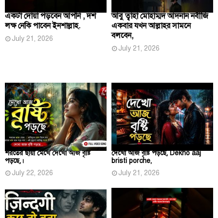
একটা দোয়া পড়বেন আপনি , দশ
আবু ত্বাহা মোহাম্মদ আদনান নবীজি
লক্ষ নেকি পাবেন ইনশাল্লাহ.
একবার যখন আল্লাহর সামনে
বলবেন,
July 21, 2026
July 21, 2026
শরতের ছায়া মেখে দেখো আজ বৃষ্টি
দেখো আজ বৃষ্টি পড়ছে, Dekho aaj
পড়ছে,।
bristi porche,
July 22, 2026
July 21, 2026