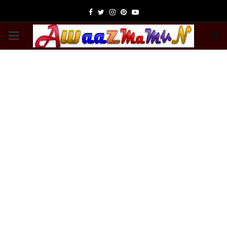
Facebook
Twitter
Instagram
Pinterest
Youtube
PRIMARY
MENU