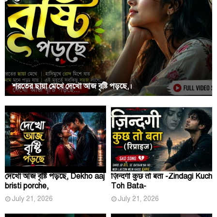
শরতের ছায়া মেখে দেখো আজ বৃষ্টি পড়ছে,।
দেখো আজ বৃষ্টি পড়ছে, Dekho aaj
ज़िन्दगी कुछ तो बता -Zindagi Kuch
bristi porche,
Toh Bata-
July 21, 2026
July 21, 2026