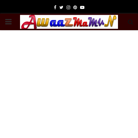
Facebook
Twitter
Instagram
Pinterest
Youtube
PRIMARY
MENU