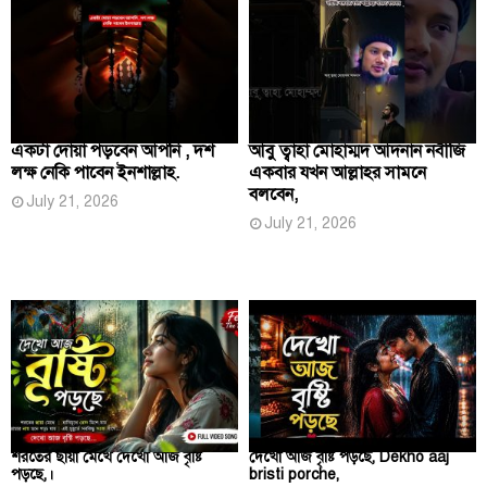
একটা দোয়া পড়বেন আপনি , দশ
আবু ত্বাহা মোহাম্মদ আদনান নবীজি
লক্ষ নেকি পাবেন ইনশাল্লাহ.
একবার যখন আল্লাহর সামনে
বলবেন,
July 21, 2026
July 21, 2026
শরতের ছায়া মেখে দেখো আজ বৃষ্টি
দেখো আজ বৃষ্টি পড়ছে, Dekho aaj
পড়ছে,।
bristi porche,