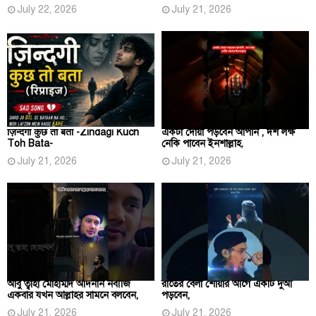
July 22, 2026
July 21, 2026
ज़िन्दगी कुछ तो बता -Zindagi Kuch
একটা দোয়া পড়বেন আপনি , দশ লক্ষ
Toh Bata-
নেকি পাবেন ইনশাল্লাহ.
July 21, 2026
July 21, 2026
আবু ত্বাহা মোহাম্মদ আদনান নবীজি
রাতের বেলা শোয়ার আগে একটি দুআ
একবার যখন আল্লাহর সামনে বলবেন,
পড়বেন,
July 21, 2026
July 21, 2026