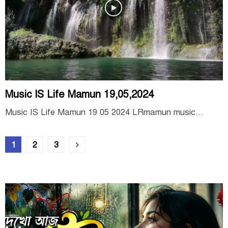
Music IS Life Mamun 19,05,2024
Music IS Life Mamun 19 05 2024 LRmamun music...
Posts
1
2
3
pagination