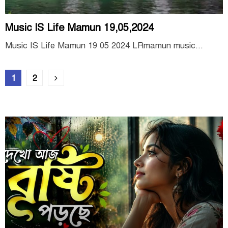
Music IS Life Mamun 19,05,2024
Music IS Life Mamun 19 05 2024 LRmamun music...
Posts
1
2
pagination