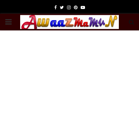
Facebook
Twitter
Instagram
Pinterest
Youtube
PRIMARY
MENU