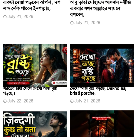
একটা দোয়া পড়বেন আপনি , দশ
আবু ত্বাহা মোহাম্মদ আদনান নবীজি
লক্ষ নেকি পাবেন ইনশাল্লাহ.
একবার যখন আল্লাহর সামনে
বলবেন,
July 21, 2026
July 21, 2026
শরতের ছায়া মেখে দেখো আজ বৃষ্টি
দেখো আজ বৃষ্টি পড়ছে, Dekho aaj
পড়ছে,।
bristi porche,
July 22, 2026
July 21, 2026