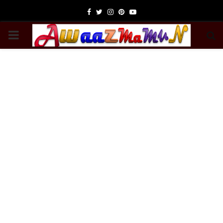
Facebook
Twitter
Instagram
Pinterest
Youtube
PRIMARY
MENU