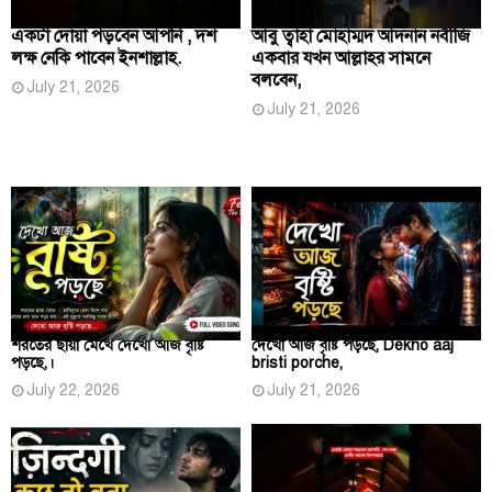
একটা দোয়া পড়বেন আপনি , দশ
আবু ত্বাহা মোহাম্মদ আদনান নবীজি
লক্ষ নেকি পাবেন ইনশাল্লাহ.
একবার যখন আল্লাহর সামনে
বলবেন,
July 21, 2026
July 21, 2026
শরতের ছায়া মেখে দেখো আজ বৃষ্টি
দেখো আজ বৃষ্টি পড়ছে, Dekho aaj
পড়ছে,।
bristi porche,
July 22, 2026
July 21, 2026